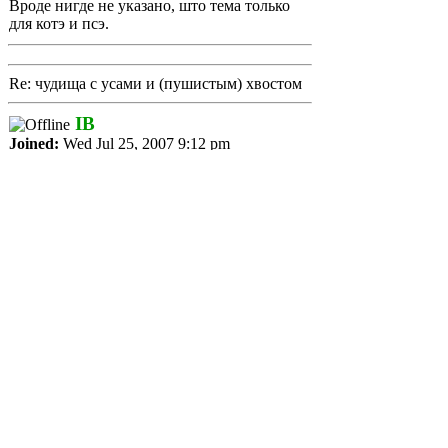
Вроде нигде не указано, што тема только
для котэ и псэ.
Re: чудища с усами и (пушистым) хвостом
IB
Joined:
Wed Jul 25, 2007 9:12 pm
Posts:
8030
Tue May 15, 2018 1:08 pm
У крыс хвост не пушистый - в этом была
суть. Ну и опять таки, птицы, рыбы,
черепахи и многое другое тоже не
проходит. Даже минипиги в пролёте.
Остаются зайцы, ну и экзотика.
Re: чудища с усами и (пушистым) хвостом
Hedgehog
Joined:
Wed Jan 19, 2005 7:41 pm
Posts:
4740
Location:
совмещенные пространства