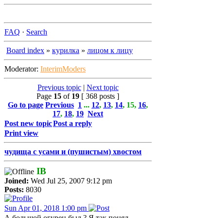
FAQ
·
Search
Board index
»
курилка
»
лицом к лицу
Moderator:
InterimModers
Previous topic
|
Next topic
Page
15
of
19
[ 368 posts ]
Go to page
Previous
1
...
12
,
13
,
14
,
15
,
16
,
17
,
18
,
19
Next
Post new topic
Post a reply
Print view
чудища с усами и (пушистым) хвостом
IB
Joined:
Wed Jul 25, 2007 9:12 pm
Posts:
8030
Sun Apr 01, 2018 1:00 pm
А большой огурец был ? Я так понял,