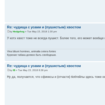
Re: чудища с усами и (пушистым) хвостом
by
Hedgehog
» Tue May 15, 2018 1:30 pm
У котэ хвост тоже не всегда пушист. Более того, его может вообще
Vina bibunt homines, animalia cetera fontes
Курение табака должно быть свободным.
Re: чудища с усами и (пушистым) хвостом
by
IB
» Tue May 15, 2018 8:36 pm
Ну да, получается, что сфинксы и (отчасти) бобтейлы здесь тоже