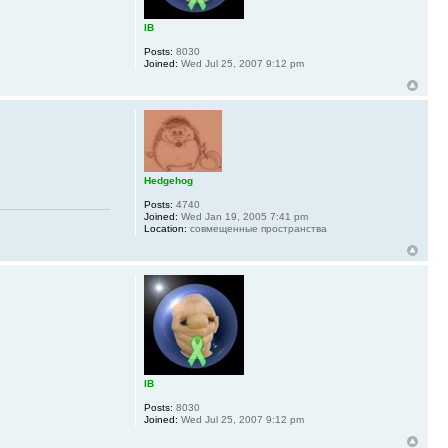
IB
Posts:
8030
Joined:
Wed Jul 25, 2007 9:12 pm
Hedgehog
Posts:
4740
Joined:
Wed Jan 19, 2005 7:41 pm
Location:
совмещенные пространства
IB
Posts:
8030
Joined:
Wed Jul 25, 2007 9:12 pm