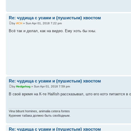
Re: чудища с усами и (пушистым) хвостом
by
ИСН
» Sun Apr 01, 2018 7:22 pm
Всё так и делал, как на видео. Ему хоть бы хны.
Re: чудища с усами и (пушистым) хвостом
by
Hedgehog
» Sun Apr 01, 2018 7:59 pm
В своё время на К-те Haifish рассказывал, што его котэ питается в
Vina bibunt homines, animalia cetera fontes
Курение табака должно быть свободным.
Re: чудища с усами и (пушистым) хвостом