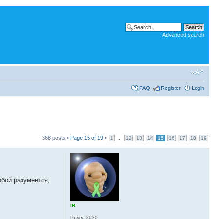
Advanced search
FAQ
Register
Login
368 posts •
Page
15
of
19
•
...
1
12
13
14
15
16
17
18
19
обой разумеется,
IB
Posts:
8030