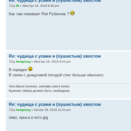
Re: чудища с усами и (пушистым) хвостом
by
IB
» Wed Apr 18, 2018 8:38 pm
Как там поживает Реб Рубинчик ?
Re: чудища с усами и (пушистым) хвостом
by
Hedgehog
» Wed Apr 18, 2018 8:43 pm
В порядке
В связи с дождливой погодой спит больше обычного.
Vina bibunt homines, animalia cetera fontes
Курение табака должно быть свободным.
Re: чудища с усами и (пушистым) хвостом
by
Hedgehog
» Sat Apr 28, 2018 11:23 pm
пиво, крыса и котэ.jpg