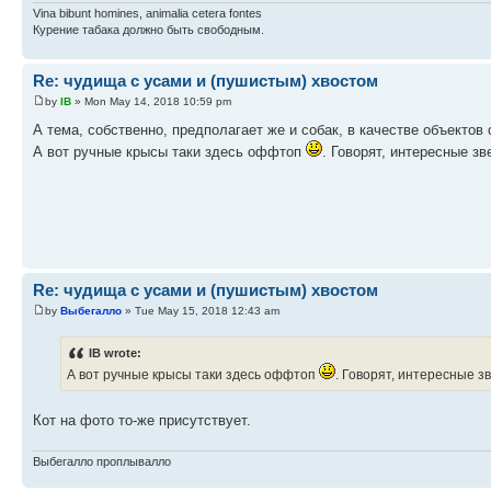
Vina bibunt homines, animalia cetera fontes
Курение табака должно быть свободным.
Re: чудища с усами и (пушистым) хвостом
by
IB
» Mon May 14, 2018 10:59 pm
А тема, собственно, предполагает же и собак, в качестве объектов 
А вот ручные крысы таки здесь оффтоп
. Говорят, интересные з
Re: чудища с усами и (пушистым) хвостом
by
Выбегалло
» Tue May 15, 2018 12:43 am
IB wrote:
А вот ручные крысы таки здесь оффтоп
. Говорят, интересные з
Кот на фото то-же присутствует.
Выбегалло проплывалло