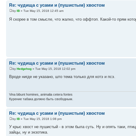
Re: чудища с усами и (пушистым) хвостом
by
IB
» Tue May 15, 2018 12:45 am
Я скорее в том смысле, что жалко, что оффтоп. Какой-то прям кот
Re: чудища с усами и (пушистым) хвостом
by
Hedgehog
» Tue May 15, 2018 12:02 pm
Вроде нигде не указано, што тема только для котэ и псэ.
Vina bibunt homines, animalia cetera fontes
Курение табака должно быть свободным.
Re: чудища с усами и (пушистым) хвостом
by
IB
» Tue May 15, 2018 1:08 pm
У крыс хвост не пушистый - в этом была суть. Ну и опять таки, пт
зайцы, ну и экзотика.