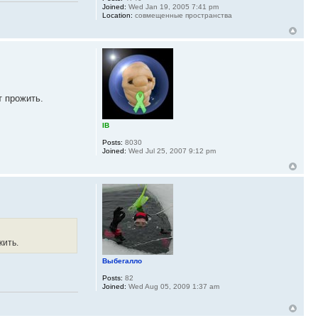
Joined:
Wed Jan 19, 2005 7:41 pm
Location:
совмещенные пространства
т прожить.
IB
Posts:
8030
Joined:
Wed Jul 25, 2007 9:12 pm
жить.
Выбегалло
Posts:
82
Joined:
Wed Aug 05, 2009 1:37 am