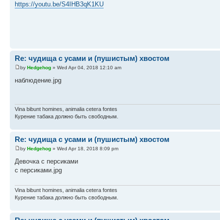
https://youtu.be/S4IHB3qK1KU
Re: чудища с усами и (пушистым) хвостом
by
Hedgehog
» Wed Apr 04, 2018 12:10 am
наблюдение.jpg
Vina bibunt homines, animalia cetera fontes
Курение табака должно быть свободным.
Re: чудища с усами и (пушистым) хвостом
by
Hedgehog
» Wed Apr 18, 2018 8:09 pm
Девочка с персиками
с персиками.jpg
Vina bibunt homines, animalia cetera fontes
Курение табака должно быть свободным.