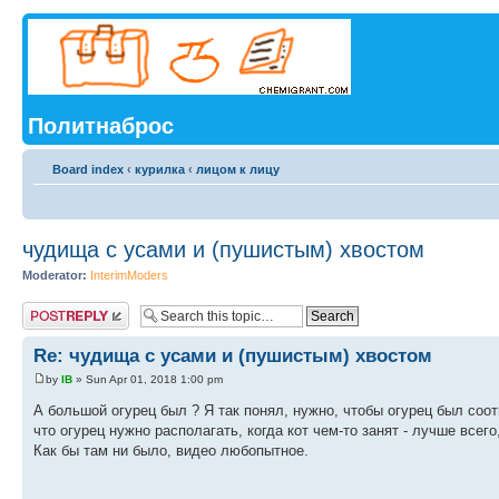
Политнаброс
Board index
‹
курилка
‹
лицом к лицу
чудища с усами и (пушистым) хвостом
Moderator:
InterimModers
Post a reply
Re: чудища с усами и (пушистым) хвостом
by
IB
» Sun Apr 01, 2018 1:00 pm
А большой огурец был ? Я так понял, нужно, чтобы огурец был соот
что огурец нужно располагать, когда кот чем-то занят - лучше всего,
Как бы там ни было, видео любопытное.