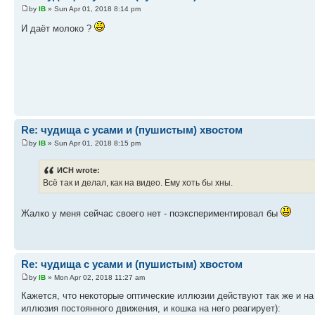
by
IB
» Sun Apr 01, 2018 8:14 pm
И даёт молоко ?
Re: чудища с усами и (пушистым) хвостом
by
IB
» Sun Apr 01, 2018 8:15 pm
ИСН wrote:
Всё так и делал, как на видео. Ему хоть бы хны.
Жалко у меня сейчас своего нет - поэкспериментировал бы
Re: чудища с усами и (пушистым) хвостом
by
IB
» Mon Apr 02, 2018 11:27 am
Кажется, что некоторые оптические иллюзии действуют так же и на
иллюзия постоянного движения, и кошка на него реагирует):