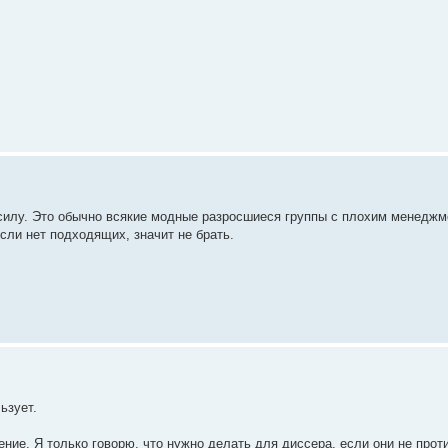
.-силу. Это обычно всякие модные разросшиеся группы с плохим менеджм
если нет подходящих, значит не брать.
ьзует.
чение. Я только говорю, что нужно делать для диссера, если они не прот