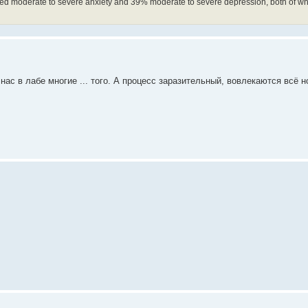
wed moderate to severe anxiety and 39% moderate to severe depression, both of w
у нас в лабе многие ... того. А процесс заразительный, вовлекаются всё 