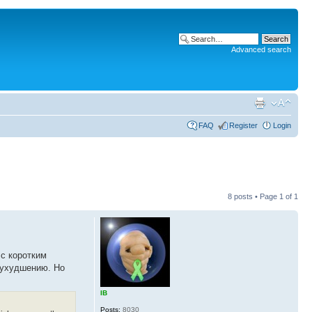
Advanced search
FAQ
Register
Login
8 posts • Page
1
of
1
 с коротким
 ухудшению. Но
IB
Posts:
8030