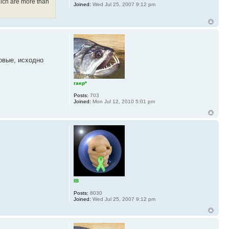
hich are more than
Joined:
Wed Jul 25, 2007 9:12 pm
новые, исходно
гаер*
Posts:
703
Joined:
Mon Jul 12, 2010 5:01 pm
IB
Posts:
8030
Joined:
Wed Jul 25, 2007 9:12 pm