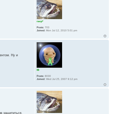
гаер*
Posts:
703
Joined:
Mon Jul 12, 2010 5:01 pm
ентом. Ну и
IB
Posts:
8030
Joined:
Wed Jul 25, 2007 9:12 pm
ив защититься.