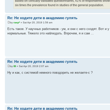
Based on clinically validated questionnaires, 41% of respondents sho
six times the prevalence found in studies of the general population.
Re: Не ходите дети в академию гулять
by
гаер*
» Sat Apr 20, 2019 1:59 am
Есть такое. У научных работников - ум, и они с него сходят. Вот и 
нормальные. Тяжело это наблюдать. Впрочем, я и сам ...
Re: Не ходите дети в академию гулять
by
IB
» Sat Apr 20, 2019 2:07 am
Ну и как, с системой немного повздорить не желаете-с ?
Re: Не ходите дети в академию гулять