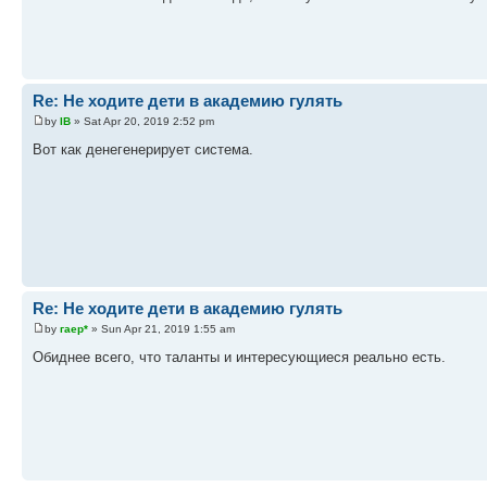
Re: Не ходите дети в академию гулять
by
IB
» Sat Apr 20, 2019 2:52 pm
Вот как денегенерирует система.
Re: Не ходите дети в академию гулять
by
гаер*
» Sun Apr 21, 2019 1:55 am
Обиднее всего, что таланты и интересующиеся реально есть.