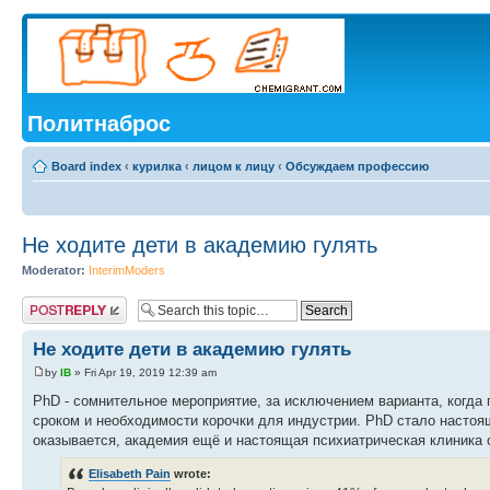
Политнаброс
Board index
‹
курилка
‹
лицом к лицу
‹
Обсуждаем профессию
Не ходите дети в академию гулять
Moderator:
InterimModers
Post a reply
Не ходите дети в академию гулять
by
IB
» Fri Apr 19, 2019 12:39 am
PhD - сомнительное мероприятие, за исключением варианта, когда п
сроком и необходимости корочки для индустрии. PhD стало настоя
оказывается, академия ещё и настоящая психиатрическая клиника 
Elisabeth Pain
wrote: