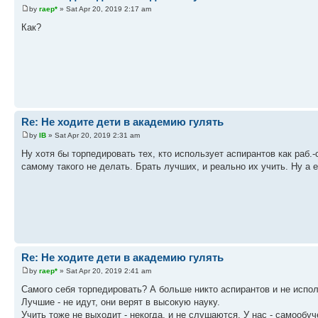
by
гаер*
» Sat Apr 20, 2019 2:17 am
Как?
Re: Не ходите дети в академию гулять
by
IB
» Sat Apr 20, 2019 2:31 am
Ну хотя бы торпедировать тех, кто использует аспирантов как раб
самому такого не делать. Брать лучших, и реально их учить. Ну а 
Re: Не ходите дети в академию гулять
by
гаер*
» Sat Apr 20, 2019 2:41 am
Самого себя торпедировать? А больше никто аспирантов и не испол
Лучшие - не идут, они верят в высокую науку.
Учить тоже не выходит - некогда, и не слушаются. У нас - самообу