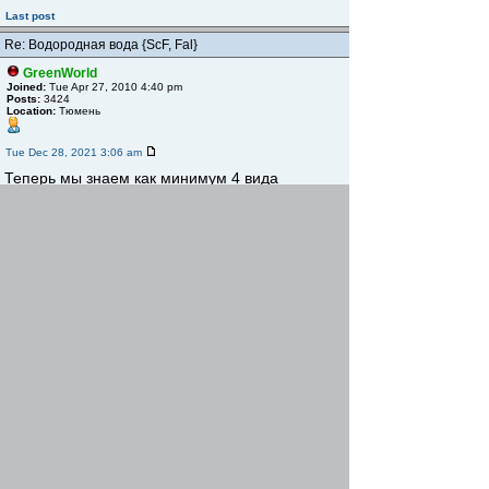
Last post
Re: Водородная вода {ScF, Fal}
GreenWorld
Joined:
Tue Apr 27, 2010 4:40 pm
Posts:
3424
Location:
Тюмень
Tue Dec 28, 2021 3:06 am
Теперь мы знаем как минимум 4 вида
газировки.
- с кислородом
- с водородом
- классическая с СО2
- с хлором из крана
(при чем последняя самая бюджетная ЛОЛ)
а может еще какие есть ?
Top
Post new topic
Post a reply
Page
1
of
1
[ 2 posts ]
Previous topic
|
Next topic
Users browsing this forum: No registered users and 2 guests