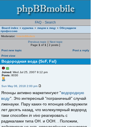
FAQ
·
Search
Board index
курилка
лицом к лицу
Обсуждаем
»
»
»
профессию
Moderator:
InterimModers
Previous topic
|
Next topic
Page
1
of
1
[ 2 posts ]
Post new topic
Post a reply
Print view
Водородная вода {ScF, Fal}
IB
Joined:
Wed Jul 25, 2007 9:12 pm
Posts:
8030
Sun May 06, 2018 2:00 pm
Японцы активно маркетингуют "
водородную
воду
". Это интересный "пограничный" случай
лженауки. Пару каких-то японцев обнаружили
лет десять назад, что молекулярный водород
таки способен
in vivo
реагировать c
радикалами типа OH. и OOH. . Положим,
действительно есть определённая ненулевая