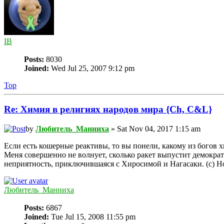
IB
Posts:
8030
Joined:
Wed Jul 25, 2007 9:12 pm
Top
Re: Химия в религиях народов мира {Ch, C&L}
by
Любитель_Манниха
» Sat Nov 04, 2017 1:15 am
Если есть кошерные реактивы, то вы понели, какому из богов х
Меня совершенно не волнует, сколько ракет выпустит демократ
неприятность, приключившаяся с Хиросимой и Нагасаки. (c) Н
Любитель_Манниха
Posts:
6867
Joined:
Tue Jul 15, 2008 11:55 pm