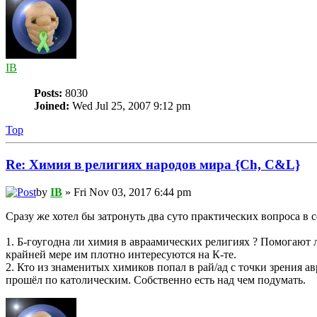
IB
Posts:
8030
Joined:
Wed Jul 25, 2007 9:12 pm
Top
Re: Химия в религиях народов мира {Ch, C&L}
by
IB
» Fri Nov 03, 2017 6:44 pm
Сразу же хотел бы затронуть два суто практических вопроса в 
1. Б-гоугодна ли химия в авраамических религиях ? Помогают л
крайней мере им плотно интересуются на К-те.
2. Кто из знаменитых химиков попал в рай/ад с точки зрения 
прошёл по католическим. Собственно есть над чем подумать.