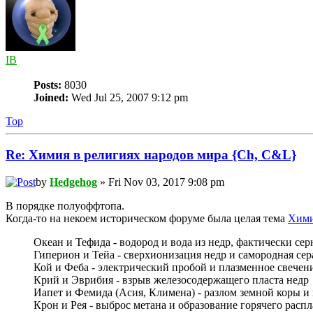
IB
Posts:
8030
Joined:
Wed Jul 25, 2007 9:12 pm
Top
Re: Химия в религиях народов мира {Ch, C&L}
by
Hedgehog
» Fri Nov 03, 2017 9:08 pm
В порядке полуоффтопа.
Когда-то на некоем историческом форуме была целая тема
Хими
Океан и Тефида - водород и вода из недр, фактически серн
Гиперион и Тейа - сверхионизация недр и самородная сер
Кой и Феба - электрический пробой и плазменное свечен
Крий и Эврибия - взрыв железосодержащего пласта недр
Иапет и Фемида (Асия, Климена) - разлом земной коры и 
Крон и Рея - выброс метана и образование горячего распл