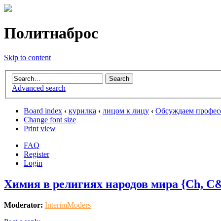
Политнаброс
Skip to content
Advanced search
Board index
‹
курилка
‹
лицом к лицу
‹
Обсуждаем профе
Change font size
Print view
FAQ
Register
Login
Химия в религиях народов мира {Ch, C
Moderator:
InterimModers