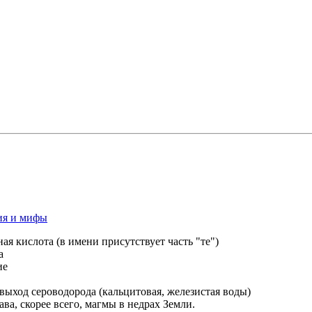
я и мифы
ая кислота (в имени присутствует часть "те")
а
ие
выход сероводорода (кальцитовая, железистая воды)
ава, скорее всего, магмы в недрах Земли.