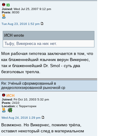
IB
Joined:
Wed Jul 25, 2007 9:12 pm
Posts:
8030
Tue Aug 23, 2016 1:52 pm
ИСН wrote
Тьфу, Викернеса на них нет.
Моя рабочая гипотеза заключается в том, что
как блаженнейший язычник верун Викернес,
так и блаженнейший Dr. Smol - суть два
безголовых трепла.
Re: Учёный сформированный в
деидеологизированной рыночной ср
ИСН
Joined:
Fri Oct 10, 2003 5:32 pm
Posts:
2410
Location:
с Территории
Wed Aug 24, 2016 1:29 pm
Возмжоно. Но Викернес, помимо трёпа,
оставил некоторый след в материальном