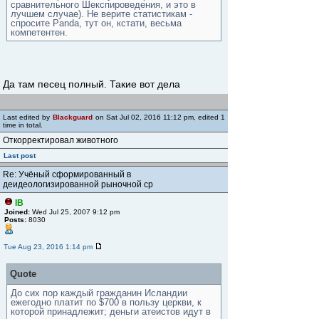
сравнительного Шекспироведения, и это в
лучшем случае). Не верите статистикам -
спросите Panda, тут он, кстати, весьма
компетентен.
Да там песец полный. Такие вот дела
Last edited by
Blackguard
on Sat Jul 02, 2016 11:12 pm, edited 1
time in total.
Откорректировал животного
Last post
Re: Учёный сформированный в
деидеологизированной рыночной ср
IB
Joined:
Wed Jul 25, 2007 9:12 pm
Posts:
8030
Tue Aug 23, 2016 1:14 pm
Quote
До сих пор каждый гражданин Исландии
ежегодно платит по $700 в пользу церкви, к
которой принадлежит; деньги атеистов идут в