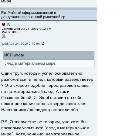
мире.
Re: Учёный сформированный в
деидеологизированной рыночной ср
IB
Joined:
Wed Jul 25, 2007 9:12 pm
Posts:
8030
Wed Aug 24, 2016 2:46 pm
ИСН wrote
след в материальном мире.
Один труп, который успел основательно
разложиться, и пепел, который развеял ветер
? Это скорее подобие Геростратовой славы,
но не материальный след. А так и
блаженнейший Dr. Smol оставил по себе
некоторое количество затвердевшего клея.
Наследников/наследниц оставили оба.
P.S. О творчестве не говорим, уже хотя бы
поскольку упомянуто "след в материальном
мире". Хотя, конечно, нематериальное