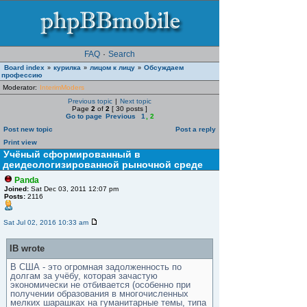
FAQ
·
Search
Board index
курилка
лицом к лицу
Обсуждаем
»
»
»
профессию
Moderator:
InterimModers
Previous topic
|
Next topic
Page
2
of
2
[ 30 posts ]
Go to page
Previous
1
,
2
Post new topic
Post a reply
Print view
Учёный сформированный в
деидеологизированной рыночной среде
Panda
Joined:
Sat Dec 03, 2011 12:07 pm
Posts:
2116
Sat Jul 02, 2016 10:33 am
IB wrote
В США - это огромная задолженность по
долгам за учёбу, которая зачастую
экономически не отбивается (особенно при
получении образования в многочисленных
мелких шарашках на гуманитарные темы, типа