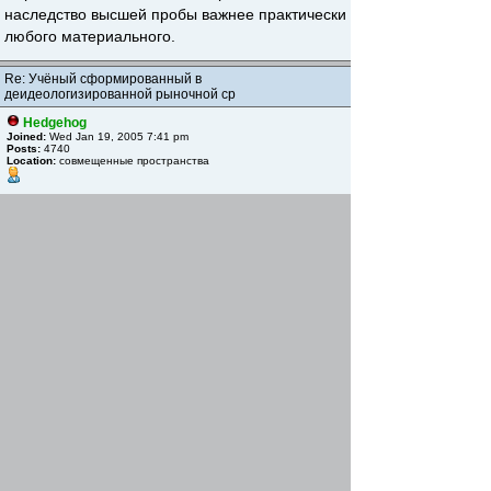
наследство высшей пробы важнее практически
любого материального.
Re: Учёный сформированный в
деидеологизированной рыночной ср
Hedgehog
Joined:
Wed Jan 19, 2005 7:41 pm
Posts:
4740
Location:
совмещенные пространства
Wed Aug 24, 2016 11:36 pm
Викернес - мудак и гавно.
Re: Учёный сформированный в
деидеологизированной рыночной ср
IB
Joined:
Wed Jul 25, 2007 9:12 pm
Posts:
8030
Fri Oct 14, 2016 6:46 pm
Quote
Научное издание Nature опубликовало в
апреле 2008 опрос, проведенный среди
читателей этого издания, который заставляет