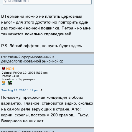
университеты.
В Германии можно не платить церковный
налог - для этого достаточно повторить один
раз тройной ночной подвиг св. Петра - но мне
так кажется локально справедливей.
P.S. Лёгкий оффтоп, но пусть будет здесь.
Re: Учёный сформированный в
деидеологизированной рыночной ср
ИСН
Joined:
Fri Oct 10, 2003 5:32 pm
Posts:
2410
Location:
с Территории
Tue Aug 23, 2016 1:41 pm
По-моему, прекрасная концепция в обоих
вариантах. Главное, становится видно, сколько
на самом деле верующих в стране. А то:
корни, скрепы, построим 200 храмов... Тьфу,
Викернеса на них нет.