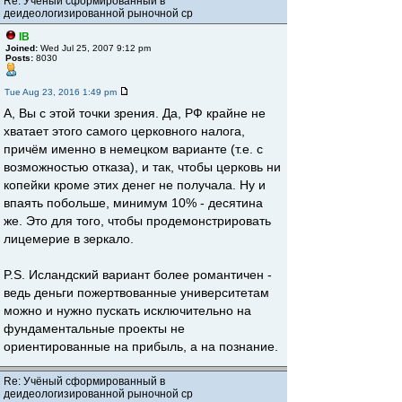
Re: Учёный сформированный в
деидеологизированной рыночной ср
IB
Joined:
Wed Jul 25, 2007 9:12 pm
Posts:
8030
Tue Aug 23, 2016 1:49 pm
А, Вы с этой точки зрения. Да, РФ крайне не
хватает этого самого церковного налога,
причём именно в немецком варианте (т.е. с
возможностью отказа), и так, чтобы церковь ни
копейки кроме этих денег не получала. Ну и
впаять побольше, минимум 10% - десятина
же. Это для того, чтобы продемонстрировать
лицемерие в зеркало.
P.S. Исландский вариант более романтичен -
ведь деньги пожертвованные университетам
можно и нужно пускать исключительно на
фундаментальные проекты не
ориентированные на прибыль, а на познание.
Re: Учёный сформированный в
деидеологизированной рыночной ср