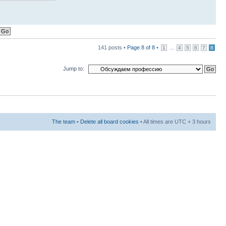
141 posts •
Page
8
of
8
•
...
1
4
5
6
7
8
Jump to:
The team
•
Delete all board cookies
• All times are UTC + 3 hours