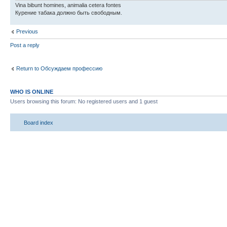
Vina bibunt homines, animalia cetera fontes
Курение табака должно быть свободным.
Previous
Post a reply
Return to Обсуждаем профессию
WHO IS ONLINE
Users browsing this forum: No registered users and 1 guest
Board index