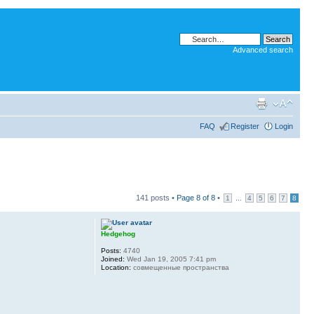
Advanced search
FAQ
Register
Login
141 posts •
Page
8
of
8
•
...
1
4
5
6
7
8
Hedgehog
Posts:
4740
Joined:
Wed Jan 19, 2005 7:41 pm
Location:
совмещенные пространства