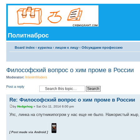
Политнаброс
Board index
‹
курилка
‹
лицом к лицу
‹
Обсуждаем профессию
Философский вопрос о хим проме в России
Moderator:
InterimModers
Post a reply
Re: Философский вопрос о хим проме в России
by
Hedgehog
» Sat Oct 11, 2014 6:00 pm
Упс, линка на спутникипогром у нас еще не было. Нажористый жыр, 
[ Post made via Android ]